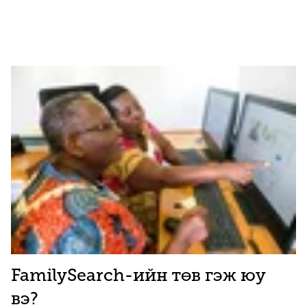
FamilySearch-ийн төв гэж юу
вэ?