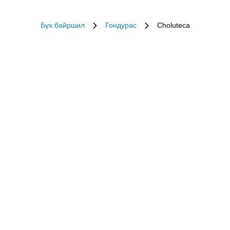
Бүх байршил
Гондурас
Choluteca