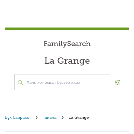
FamilySearch
La Grange
Geoloca
Бүх байршил
Гайана
La Grange