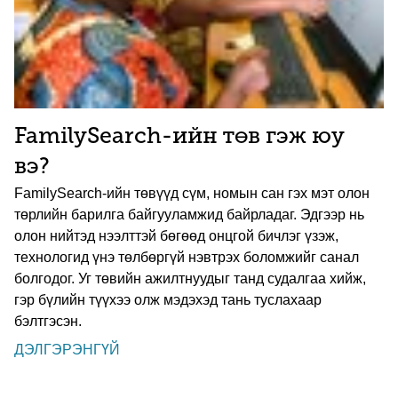
FamilySearch-ийн төв гэж юу
вэ?
FamilySearch-ийн төвүүд сүм, номын сан гэх мэт олон
төрлийн барилга байгууламжид байрладаг. Эдгээр нь
олон нийтэд нээлттэй бөгөөд онцгой бичлэг үзэж,
технологид үнэ төлбөргүй нэвтрэх боломжийг санал
болгодог. Уг төвийн ажилтнуудыг танд судалгаа хийж,
гэр бүлийн түүхээ олж мэдэхэд тань туслахаар
бэлтгэсэн.
ДЭЛГЭРЭНГҮЙ