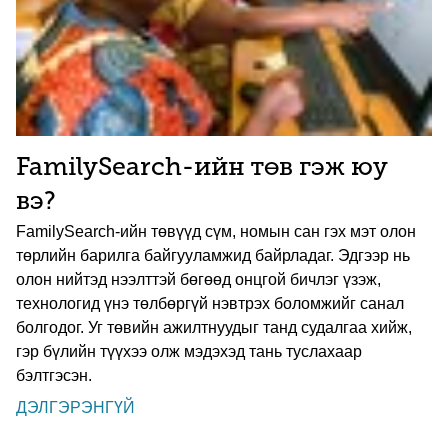
FamilySearch-ийн төв гэж юу
вэ?
FamilySearch-ийн төвүүд сүм, номын сан гэх мэт олон
төрлийн барилга байгууламжид байрладаг. Эдгээр нь
олон нийтэд нээлттэй бөгөөд онцгой бичлэг үзэж,
технологид үнэ төлбөргүй нэвтрэх боломжийг санал
болгодог. Уг төвийн ажилтнуудыг танд судалгаа хийж,
гэр бүлийн түүхээ олж мэдэхэд тань туслахаар
бэлтгэсэн.
ДЭЛГЭРЭНГҮЙ