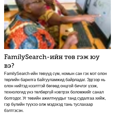
FamilySearch-ийн төв гэж юу
вэ?
FamilySearch-ийн төвүүд сүм, номын сан гэх мэт олон
төрлийн барилга байгууламжид байрладаг. Эдгээр нь
олон нийтэд нээлттэй бөгөөд онцгой бичлэг үзэж,
технологид үнэ төлбөргүй нэвтрэх боломжийг санал
болгодог. Уг төвийн ажилтнуудыг танд судалгаа хийж,
гэр бүлийн түүхээ олж мэдэхэд тань туслахаар
бэлтгэсэн.