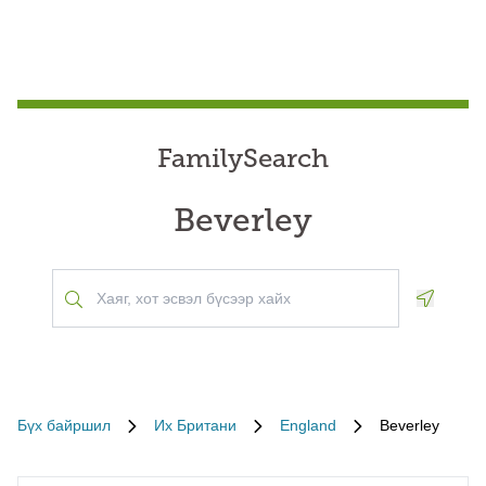
FamilySearch
Beverley
Geoloca
Бүх байршил
Их Британи
England
Beverley