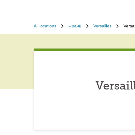
All locations
Франц
Versailles
Versa
Versai