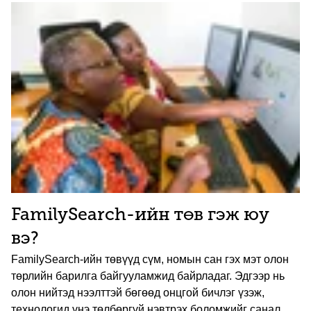
FamilySearch-ийн төв гэж юу
вэ?
FamilySearch-ийн төвүүд сүм, номын сан гэх мэт олон
төрлийн барилга байгууламжид байрладаг. Эдгээр нь
олон нийтэд нээлттэй бөгөөд онцгой бичлэг үзэж,
технологид үнэ төлбөргүй нэвтрэх боломжийг санал