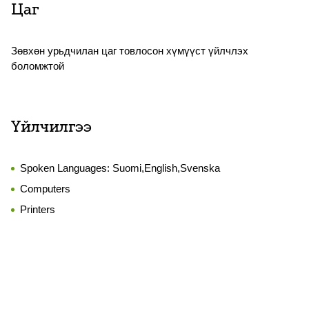
Цаг
Зөвхөн урьдчилан цаг товлосон хүмүүст үйлчлэх
боломжтой
Үйлчилгээ
Spoken Languages:
Suomi,English,Svenska
Computers
Printers