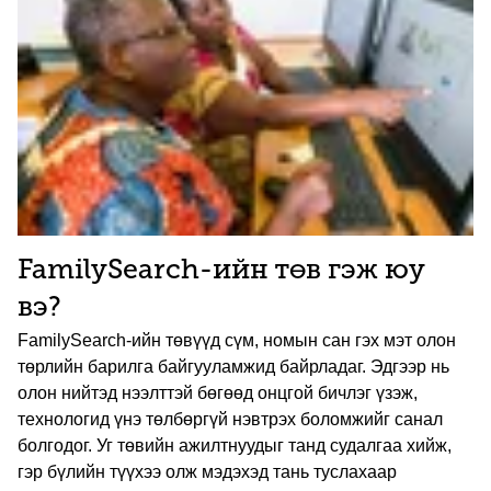
FamilySearch-ийн төв гэж юу
вэ?
FamilySearch-ийн төвүүд сүм, номын сан гэх мэт олон
төрлийн барилга байгууламжид байрладаг. Эдгээр нь
олон нийтэд нээлттэй бөгөөд онцгой бичлэг үзэж,
технологид үнэ төлбөргүй нэвтрэх боломжийг санал
болгодог. Уг төвийн ажилтнуудыг танд судалгаа хийж,
гэр бүлийн түүхээ олж мэдэхэд тань туслахаар