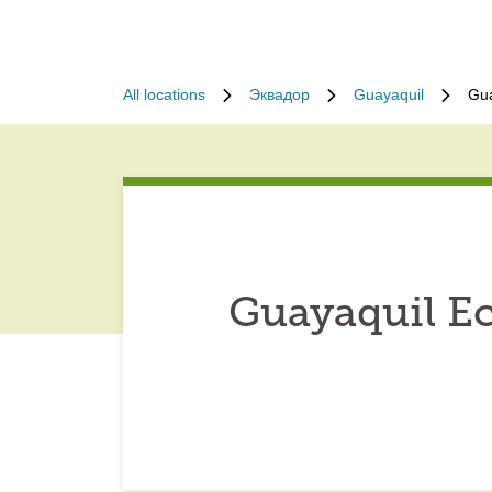
All locations
Эквадор
Guayaquil
Gua
Guayaquil E