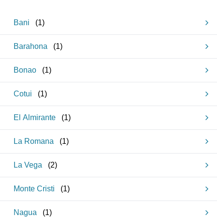
Bani
(
1
)
Barahona
(
1
)
Bonao
(
1
)
Cotui
(
1
)
El Almirante
(
1
)
La Romana
(
1
)
La Vega
(
2
)
Monte Cristi
(
1
)
Nagua
(
1
)