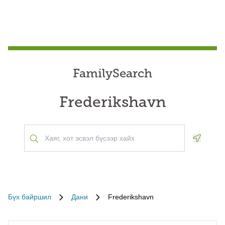
FamilySearch
Frederikshavn
Geoloca
Бүх байршил
Дани
Frederikshavn