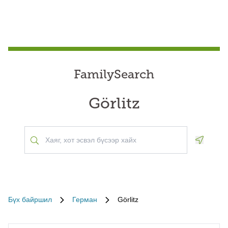
FamilySearch
Görlitz
Geoloca
Бүх байршил
Герман
Görlitz