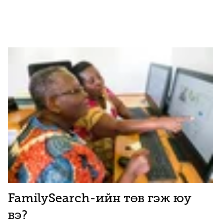
FamilySearch-ийн төв гэж юу
вэ?