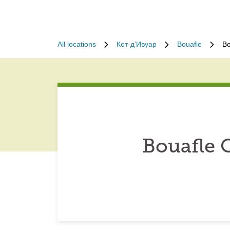
All locations
Кот-д’Ивуар
Bouafle
Bo
Bouafle 