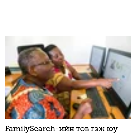
FamilySearch-ийн төв гэж юу