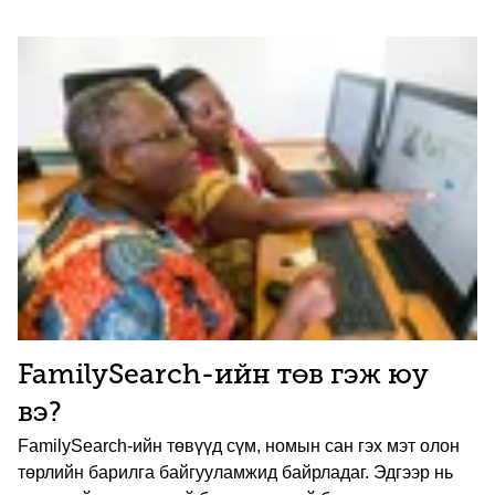
FamilySearch-ийн төв гэж юу
вэ?
FamilySearch-ийн төвүүд сүм, номын сан гэх мэт олон
төрлийн барилга байгууламжид байрладаг. Эдгээр нь