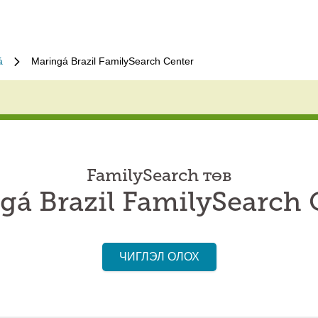
á
Maringá Brazil FamilySearch Center
FamilySearch төв
gá Brazil FamilySearch 
ЧИГЛЭЛ ОЛОХ