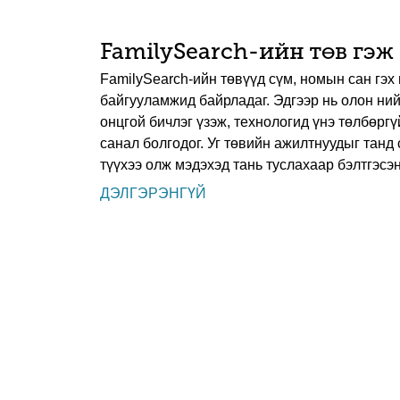
FamilySearch-ийн төв гэж
FamilySearch-ийн төвүүд сүм, номын сан гэх
байгууламжид байрладаг. Эдгээр нь олон ний
онцгой бичлэг үзэж, технологид үнэ төлбөрг
санал болгодог. Уг төвийн ажилтнуудыг танд 
түүхээ олж мэдэхэд тань туслахаар бэлтгэсэн
ДЭЛГЭРЭНГҮЙ