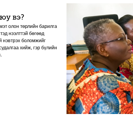
 юу вэ?
 мэт олон төрлийн барилга
тэд нээлттэй бөгөөд
үй нэвтрэх боломжийг
судалгаа хийж, гэр бүлийн
.