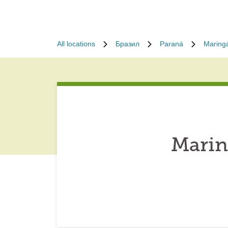
All locations
Бразил
Paraná
Maring
Marin