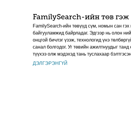
FamilySearch-ийн төв гэж
FamilySearch-ийн төвүүд сүм, номын сан гэх
байгууламжид байрладаг. Эдгээр нь олон ний
онцгой бичлэг үзэж, технологид үнэ төлбөрг
санал болгодог. Уг төвийн ажилтнуудыг танд 
түүхээ олж мэдэхэд тань туслахаар бэлтгэсэн
ДЭЛГЭРЭНГҮЙ