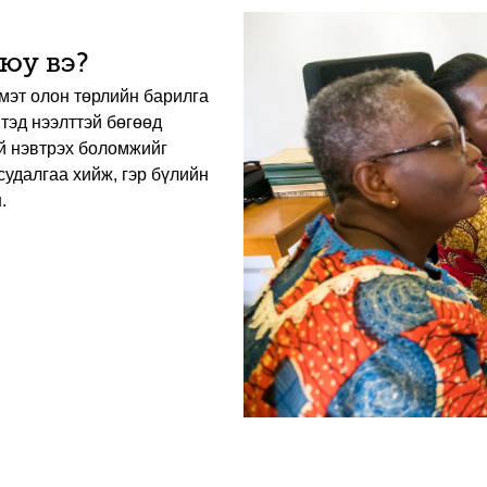
 юу вэ?
 мэт олон төрлийн барилга
тэд нээлттэй бөгөөд
үй нэвтрэх боломжийг
судалгаа хийж, гэр бүлийн
.