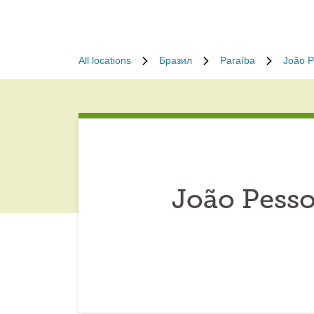
All locations
Бразил
Paraíba
João 
João Pesso