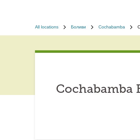
All locations
Боливи
Cochabamba
C
Cochabamba Bo