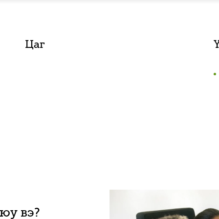
Цаг
 юу вэ?