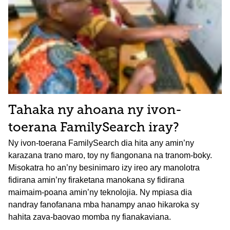
Tahaka ny ahoana ny ivon-
toerana FamilySearch iray?
Ny ivon-toerana FamilySearch dia hita any amin’ny
karazana trano maro, toy ny fiangonana na tranom-boky.
Misokatra ho an’ny besinimaro izy ireo ary manolotra
fidirana amin’ny firaketana manokana sy fidirana
maimaim-poana amin’ny teknolojia. Ny mpiasa dia
nandray fanofanana mba hanampy anao hikaroka sy
hahita zava-baovao momba ny fianakaviana.