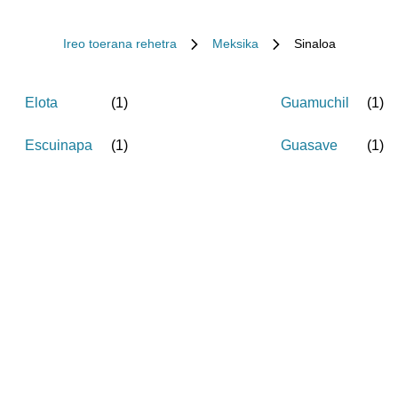
Ireo toerana rehetra
Meksika
Sinaloa
Elota
(
1
)
Guamuchil
(
1
)
Escuinapa
(
1
)
Guasave
(
1
)