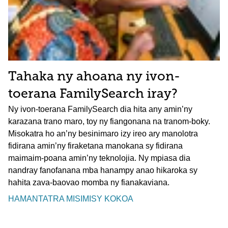
Tahaka ny ahoana ny ivon-
toerana FamilySearch iray?
Ny ivon-toerana FamilySearch dia hita any amin’ny
karazana trano maro, toy ny fiangonana na tranom-boky.
Misokatra ho an’ny besinimaro izy ireo ary manolotra
fidirana amin’ny firaketana manokana sy fidirana
maimaim-poana amin’ny teknolojia. Ny mpiasa dia
nandray fanofanana mba hanampy anao hikaroka sy
hahita zava-baovao momba ny fianakaviana.
HAMANTATRA MISIMISY KOKOA