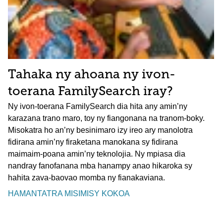
Tahaka ny ahoana ny ivon-
toerana FamilySearch iray?
Ny ivon-toerana FamilySearch dia hita any amin’ny
karazana trano maro, toy ny fiangonana na tranom-boky.
Misokatra ho an’ny besinimaro izy ireo ary manolotra
fidirana amin’ny firaketana manokana sy fidirana
maimaim-poana amin’ny teknolojia. Ny mpiasa dia
nandray fanofanana mba hanampy anao hikaroka sy
hahita zava-baovao momba ny fianakaviana.
HAMANTATRA MISIMISY KOKOA