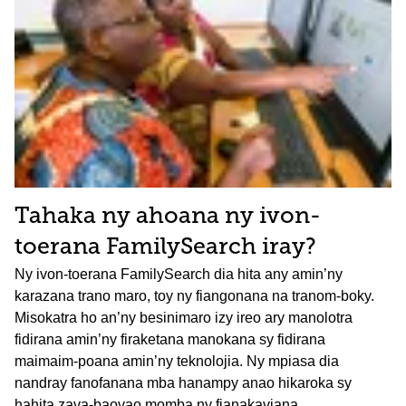
Tahaka ny ahoana ny ivon-
toerana FamilySearch iray?
Ny ivon-toerana FamilySearch dia hita any amin’ny
karazana trano maro, toy ny fiangonana na tranom-boky.
Misokatra ho an’ny besinimaro izy ireo ary manolotra
fidirana amin’ny firaketana manokana sy fidirana
maimaim-poana amin’ny teknolojia. Ny mpiasa dia
nandray fanofanana mba hanampy anao hikaroka sy
hahita zava-baovao momba ny fianakaviana.