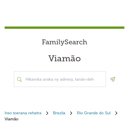
FamilySearch
Viamão
Geoloca
Ireo toerana rehetra
Brezila
Rio Grande do Sul
Viamão