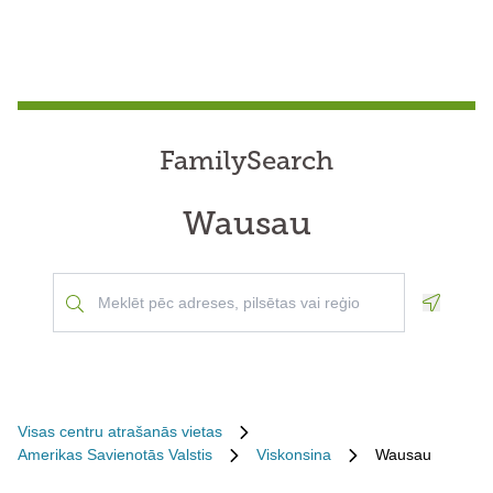
FamilySearch
Wausau
Geoloca
Visas centru atrašanās vietas
Amerikas Savienotās Valstis
Viskonsina
Wausau