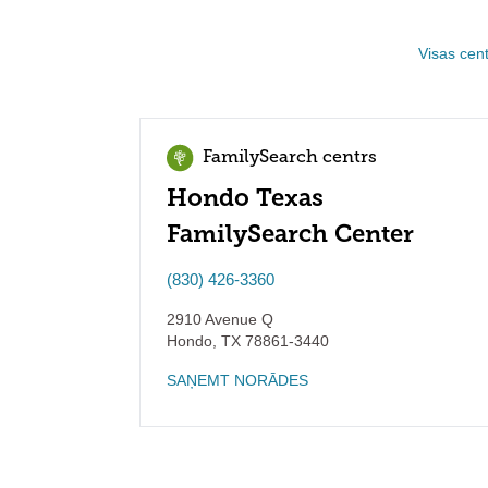
Visas cent
FamilySearch centrs
Hondo Texas
FamilySearch Center
(830) 426-3360
2910 Avenue Q
Hondo
,
TX
78861-3440
SAŅEMT NORĀDES