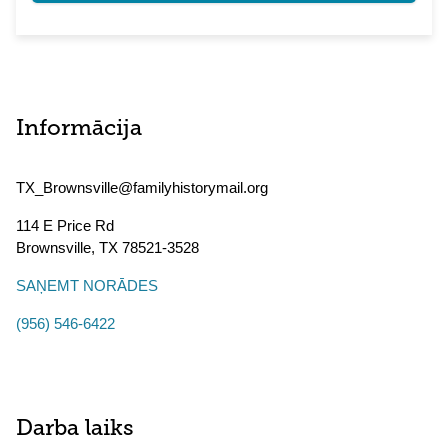
Informācija
TX_Brownsville@familyhistorymail.org
114 E Price Rd
Brownsville
,
TX
78521-3528
SAŅEMT NORĀDES
(956) 546-6422
Darba laiks