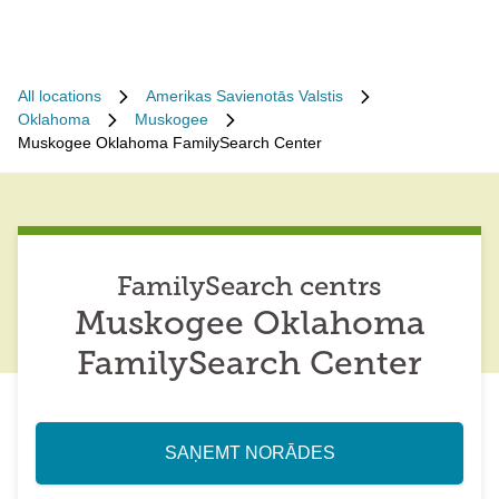
All locations
Amerikas Savienotās Valstis
Oklahoma
Muskogee
Muskogee Oklahoma FamilySearch Center
FamilySearch centrs
Muskogee Oklahoma
FamilySearch Center
SAŅEMT NORĀDES