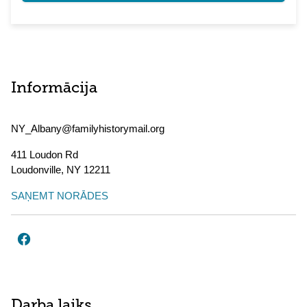
Informācija
NY_Albany@familyhistorymail.org
411 Loudon Rd
Loudonville
,
NY
12211
SAŅEMT NORĀDES
Darba laiks