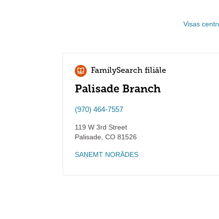
Visas centr
FamilySearch filiāle
Palisade Branch
(970) 464-7557
119 W 3rd Street
Palisade
,
CO
81526
SAŅEMT NORĀDES