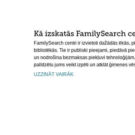
Kā izskatās FamilySearch c
FamilySearch centri ir izvietoti dažādās ēkās,
bibliotēkās. Tie ir publiski pieejami, piedāvā pi
un nodrošina bezmaksas piekļuvi tehnoloģijām. D
palīdzētu jums veikt izpēti un atklāt ģimenes vēs
UZZINĀT VAIRĀK