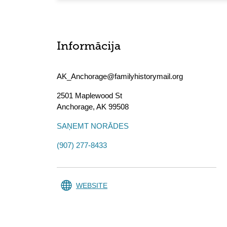
Informācija
AK_Anchorage@familyhistorymail.org
2501 Maplewood St
Anchorage
,
AK
99508
SAŅEMT NORĀDES
(907) 277-8433
WEBSITE