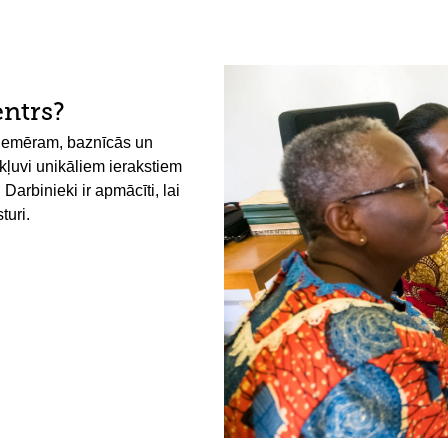
entrs?
 piemēram, baznīcās un
ekļuvi unikāliem ierakstiem
arbinieki ir apmācīti, lai
turi.