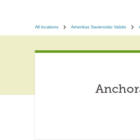
All locations
Amerikas Savienotās Valstis
Anchora