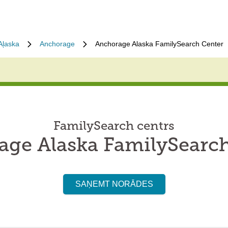
Aļaska
Anchorage
Anchorage Alaska FamilySearch Center
FamilySearch centrs
ge Alaska FamilySearc
SAŅEMT NORĀDES