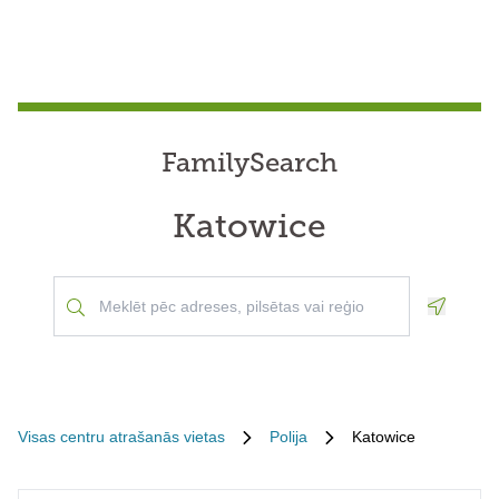
FamilySearch
Katowice
Geoloca
Visas centru atrašanās vietas
Polija
Katowice