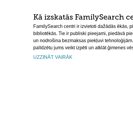
Kā izskatās FamilySearch c
FamilySearch centri ir izvietoti dažādās ēkās,
bibliotēkās. Tie ir publiski pieejami, piedāvā pi
un nodrošina bezmaksas piekļuvi tehnoloģijām. D
palīdzētu jums veikt izpēti un atklāt ģimenes vēs
UZZINĀT VAIRĀK