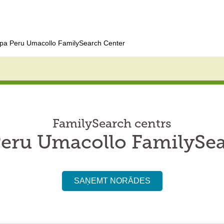
pa Peru Umacollo FamilySearch Center
FamilySearch centrs
Peru Umacollo FamilySea
SAŅEMT NORĀDES