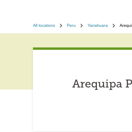
All locations
Peru
Yanahuara
Arequi
Arequipa 