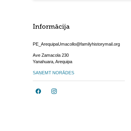
Informācija
PE_ArequipaUmacollo@familyhistorymail.org
Ave Zamacola 230
Yanahuara
,
Arequipa
SAŅEMT NORĀDES