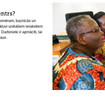
entrs?
 piemēram, baznīcās un
ekļuvi unikāliem ierakstiem
arbinieki ir apmācīti, lai
turi.