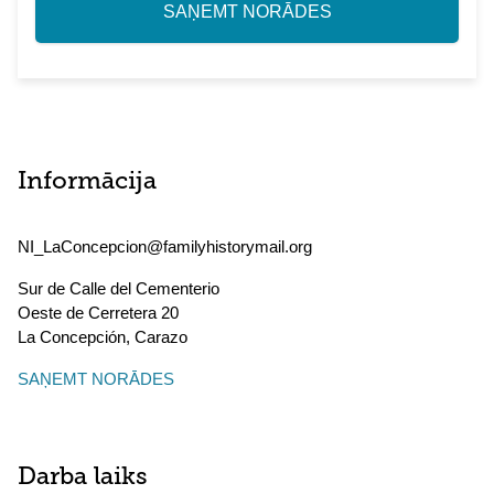
SAŅEMT NORĀDES
Informācija
NI_LaConcepcion@familyhistorymail.org
Sur de Calle del Cementerio
Oeste de Cerretera 20
La Concepción
,
Carazo
SAŅEMT NORĀDES
Darba laiks