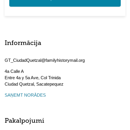
Informācija
GT_CiudadQuetzal@familyhistorymail.org
4a Calle A
Entre 4a y 5a Ave, Col Trinida
Ciudad Quetzal
,
Sacatepequez
SAŅEMT NORĀDES
Pakalpojumi