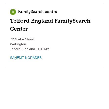
FamilySearch centrs
Telford England FamilySearch
Center
72 Glebe Street
Wellington
Telford
,
England
TF1 1JY
SAŅEMT NORĀDES