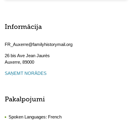
Informācija
FR_Auxerre@familyhistorymail.org
26 bis Ave Jean Jaurès
Auxerre
,
89000
SAŅEMT NORĀDES
Pakalpojumi
Spoken Languages:
French