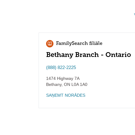
FamilySearch filiāle
Bethany Branch - Ontario
(888) 822-2225
1474 Highway 7A
Bethany
,
ON
L0A 1A0
SAŅEMT NORĀDES