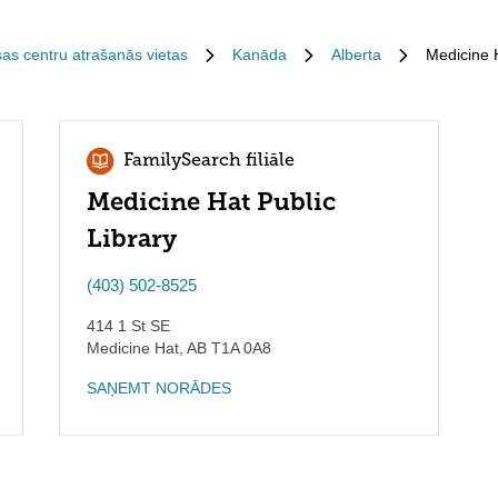
sas centru atrašanās vietas
Kanāda
Alberta
Medicine 
FamilySearch filiāle
Medicine Hat Public
Library
(403) 502-8525
414 1 St SE
Medicine Hat
,
AB
T1A 0A8
SAŅEMT NORĀDES