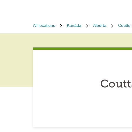
All locations
Kanāda
Alberta
Coutts
Coutt