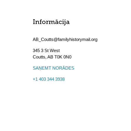
Informācija
AB_Coutts@familyhistorymail.org
345 3 St West
Coutts
,
AB
T0K 0N0
SAŅEMT NORĀDES
+1 403 344 3938