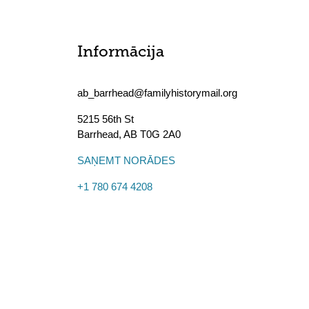
Informācija
ab_barrhead@familyhistorymail.org
5215 56th St
Barrhead
,
AB
T0G 2A0
SAŅEMT NORĀDES
+1 780 674 4208