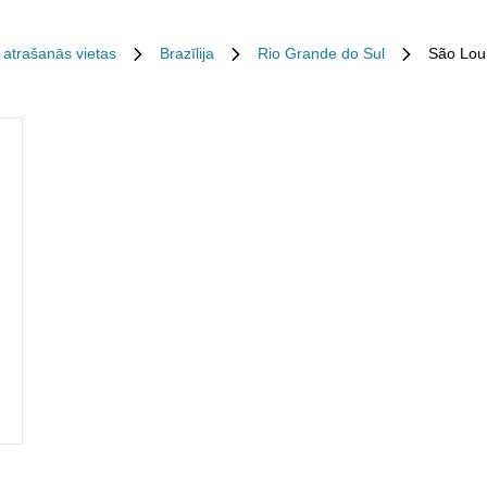
 atrašanās vietas
Brazīlija
Rio Grande do Sul
São Lou