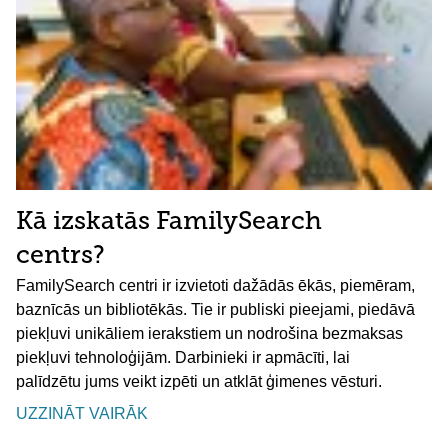
Kā izskatās FamilySearch
centrs?
FamilySearch centri ir izvietoti dažādās ēkās, piemēram,
baznīcās un bibliotēkās. Tie ir publiski pieejami, piedāvā
piekļuvi unikāliem ierakstiem un nodrošina bezmaksas
piekļuvi tehnoloģijām. Darbinieki ir apmācīti, lai
palīdzētu jums veikt izpēti un atklāt ģimenes vēsturi.
UZZINĀT VAIRĀK