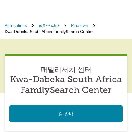
All locations
남아프리카
Pinetown
Kwa-Dabeka South Africa FamilySearch Center
패밀리서치 센터
Kwa-Dabeka South Africa
FamilySearch Center
길 안내