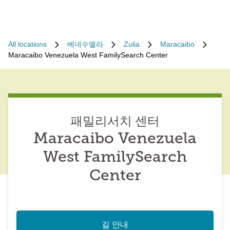
All locations
베네수엘라
Zulia
Maracaibo
Maracaibo Venezuela West FamilySearch Center
패밀리서치 센터
Maracaibo Venezuela
West FamilySearch
Center
길 안내