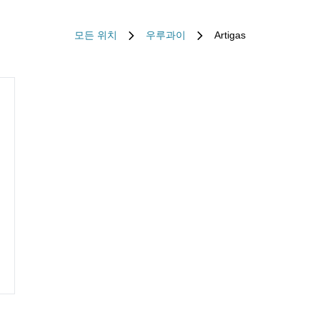
모든 위치
우루과이
Artigas