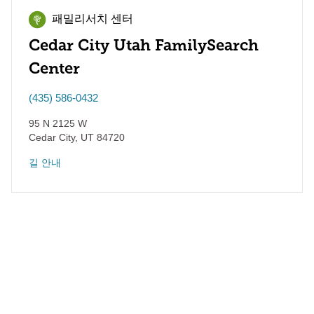
패밀리서치 센터
Cedar City Utah FamilySearch
Center
(435) 586-0432
95 N 2125 W
Cedar City
,
UT
84720
길 안내